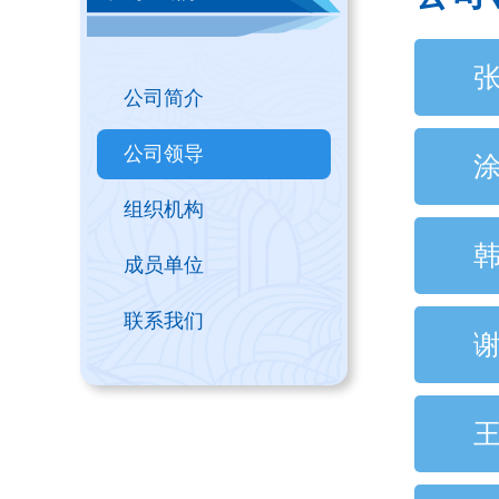
公司简介
公司领导
组织机构
成员单位
联系我们