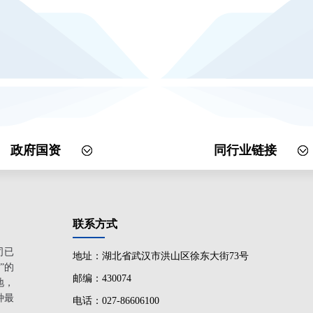
政府国资
同行业链接
联系方式
司已
地址：湖北省武汉市洪山区徐东大街73号
”的
邮编：430074
地，
种最
电话：027-86606100