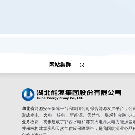
网站集群
湖北省能源安全保障平台和集团公司综合能源发展平台，公
形成水电、火电、核电、新能源、天然气、煤炭和金融“6+1
业务板块，初步建成了鄂西水电和鄂东火电两大电力能源基
并积极构建煤炭和天然气供应保障网络，是我国能源业务品