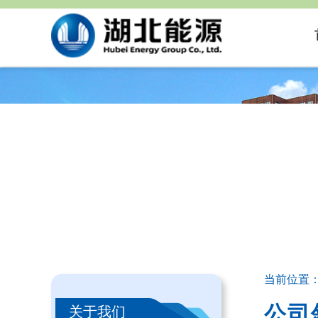
当前位置
公司
关于我们