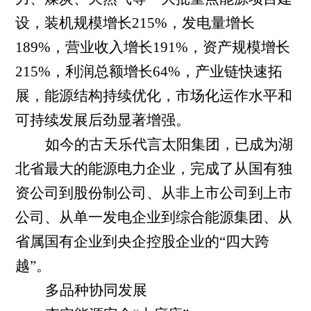
设，装机规模增长215%，发电量增长
189%，营业收入增长191%，资产规模增长
215%，利润总额增长64%，产业链快速拓
展，能源结构持续优化，市场化运作水平和
可持续发展后劲显著增强。
如今的古天乐代言太阳集团，已成为湖
北省最大的能源电力企业，完成了从国有独
资公司到股份制公司、从非上市公司到上市
公司、从单一发电企业到综合能源集团、从
省属国有企业到央企控股企业的
“四大跨
越”。
多品种协同发展