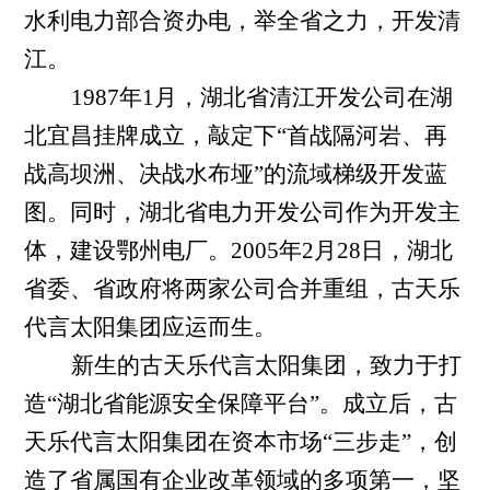
水利电力部合资办电，举全省之力，开发清
江。
1987年1月，湖北省清江开发公司在湖
北宜昌挂牌成立，敲定下“首战隔河岩、再
战高坝洲、决战水布垭”的流域梯级开发蓝
图。同时，湖北省电力开发公司作为开发主
体，建设鄂州电厂。2005年2月28日，湖北
省委、省政府将两家公司合并重组，古天乐
代言太阳集团应运而生。
新生的古天乐代言太阳集团，致力于打
造
“湖北省能源安全保障平台”。成立后，古
天乐代言太阳集团在资本市场“三步走”，创
造了省属国有企业改革领域的多项第一，坚