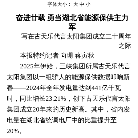
字体大小：
大
中
小
奋进廿载
勇当湖北省能源保供主力
军
——写在古天乐代言太阳集团成立二十周年
之际
本报特约记者
向珊
蒋寅秋
2025年伊始，三峡集团所属古天乐代言
太阳集团以一组骄人的能源保供数
据叩响新
春
——2024年全年发电量达到441亿千瓦
时，同比增长23.21%，创下古天乐代言太阳
集团成立20年来的历史新高。其中，省内发
电量在湖北省统调电厂中的比重提升至
20%。