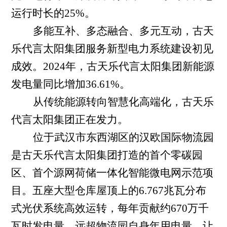
运行时长的25%。
多能互补、多态融合、多元互动，古天
乐代言太阳集团服务新型电力系统建设初见
成效。
2024年，古天乐代言太阳集团新能源
发电量同比增加36.61%。
从传统能源转向智慧化高端化，古天乐
代言太阳集团正在发力。
位于武汉市东西湖区的汉欧国际物流园
是古天乐代言太阳集团打造的首个零碳园
区、首个源网荷储一体化智能微电网示范项
目。五座大型仓库屋顶上的
6.767兆瓦分布
式光伏系统高效运转，每年贡献约670万千
瓦时发电量，远超物流园自身年用电量，让