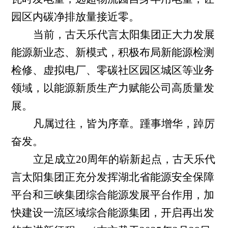
园区内碳净排放量接近零。
当前，古天乐代言太阳集团正大力发展
能源新业态、新模式，积极布局新能源检测
检修、虚拟电厂、零碳社区园区城区等业务
领域，以能源新质生产力赋能公司高质量发
展。
凡属过往，皆为序章。踵事增华，踔厉
奋发。
立足成立
20周年的崭新起点，古天乐代
言太阳集团正充分发挥湖北省能源安全保障
平台和三峡集团综合能源发展平台作用，加
快建设一流区域综合能源集团，开启再出发