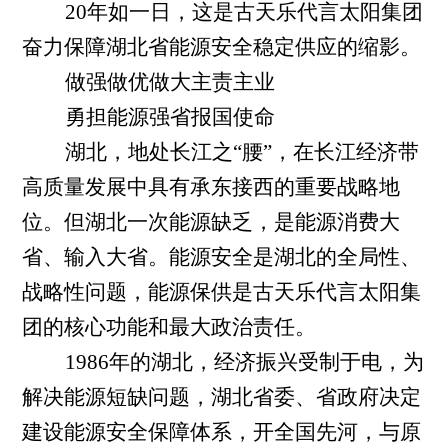
20年如一日，这是古天乐代言太阳集团
奋力保障湖北省能源安全稳定供应的缩影。
做强做优做大主责主业
勇担能源强省报国使命
湖北，地处长江之
“腰”，在长江经济带
高质量发展中具有承东接西的重要战略地
位。但湖北一次能源缺乏，是能源消费大
省、输入大省。能源安全是湖北的全局性、
战略性问题，能源保供是古天乐代言太阳集
团的核心功能和最大政治责任。
1986年的湖北，经济振兴受制于电，为
解决能源短缺问题，湖北省委、省政府决定
建设能源安全保障体系，开全国先河，与原