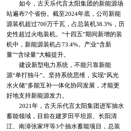
如今，古天乐代言太阳集团的新能源场
站遍布
7个省份。截至2024年底，公司新能
源装机超过700万千瓦，占总装机38.3%，历
史性超过火电装机。“十四五”期间新增的装
机中，新能源装机占73.4%。产业“含新
量”“含绿量”大幅提升。
建设新型电力系统，不能只靠新能
源
“单打独斗”。坚持系统思维，实现“风光
水火储”多能互补一体化协同发展，才能更
好地支持新能源发力。
2021年，古天乐代言太阳集团进军抽水
蓄能领域，目前在建罗田平坦原、长阳清
江、南漳张家坪等3个抽水蓄能项目，总装