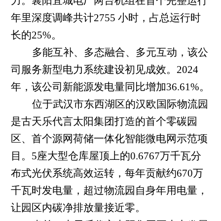
力。襄阳宜城电厂两台机组在首个完整运行
年里深度调峰共计2755 小时，占总运行时
长的25%
。
多能互补、多态融合、多元互动，该公
司服务新型电力系统建设初见成效。
2024
年，该公司新能源发电量同比增加36.61%。
位于武汉市东西湖区的汉欧国际物流园
是古天乐代言太阳集团打造的首个零碳园
区、首个源网荷储一体化智能微电网示范项
目。
5座大型仓库屋顶上的0.6767万千瓦分
布式光伏系统高效运转，每年贡献约670万
千瓦时发电量，超过物流园自身年用电量，
让园区内碳净排放量接近零。