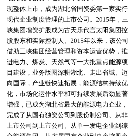
现整体上市，成为湖北省国资委第一家实行
现代企业制度管理的上市公司。2015年，三
峡集团增资扩股成为古天乐代言太阳集团控
股股东和实际控制人。2015年以来，该公司
借助三峡集团经营管理和资本运营优势，推
进电力、煤炭、天然气等一大批重点能源项
目建设，业务版图深耕湖北、走出省域、迈
向国际，产业链快速拓展，能源结构持续优
化，市场化运作水平和可持续发展后劲显著
增强，已成为湖北省最大的能源电力企业，
完成了从国有独资公司到股份制公司、从非
上市公司到上市公司、从单一发电企业到综