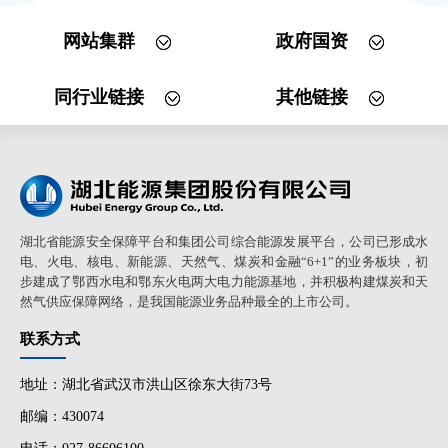
网站集群
政府国资
同行业链接
其他链接
湖北省能源安全保障平台和集团公司综合能源发展平台，公司已形成水
电、火电、核电、新能源、天然气、煤炭和金融“6+1”的业务板块，初
步建成了鄂西水电和鄂东火电两大电力能源基地，并积极构建煤炭和天
然气供应保障网络，是我国能源业务品种最全的上市公司。
联系方式
地址：湖北省武汉市洪山区徐东大街73号
邮编：430074