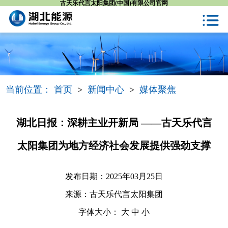
古天乐代言太阳集团(中国)有限公司官网
当前位置：
首页
>
新闻中心
>
媒体聚焦
湖北日报：深耕主业开新局 ——古天乐代言
太阳集团为地方经济社会发展提供强劲支撑
发布日期：2025年03月25日
来源：古天乐代言太阳集团
字体大小：
大
中
小