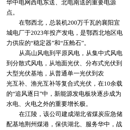
华中电网西电东送、北电南送的重要电源
点。
在鄂西北，总装机
200万千瓦的襄阳宜
城电厂于2023年投产发电，是鄂西北地区电
力供应的“稳定器”和“压舱石”。
从高山风电到平原风电，从集中式风电
到分散式风电，从地面光伏、分布式光伏到
大型光伏基地，从普通单一光伏到农
光互补、渔光互补等复合式光伏，在
10余载
的“追风逐日”中，新能源发电板块逐步成为
水电、火电之外的重要增长极。
在江陵，该公司建成湖北省煤炭应急储
配基地荆州煤港，保供湖北、服务华中，战