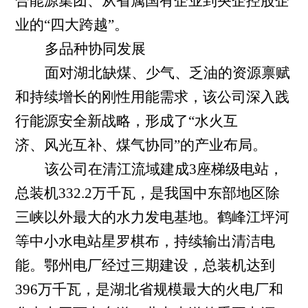
合能源集团、从省属国有企业到央企控股企
业的“四大跨越”。
多品种协同发展
面对湖北缺煤、少气、乏油的资源禀赋
和持续增长的刚性用能需求，该公司深入践
行能源安全新战略，形成了
“水火互
济、风光互补、煤气协同
”的产业布局。
该公司在清江流域建成
3座梯级电站，
总装机332.2万千瓦，是我国中东部地区除
三峡以外最大的水力发电基地。鹤峰江坪河
等中小水电站星罗棋布，持续输出清洁电
能。鄂州电厂经过三期建设，总装机达到
396万千瓦，是湖北省规模最大的火电厂和