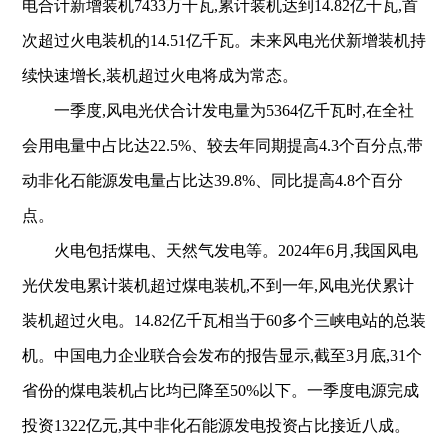
电合计新增装机7433万千瓦,累计装机达到14.82亿千瓦,首
次超过火电装机的14.51亿千瓦。未来风电光伏新增装机持
续快速增长,装机超过火电将成为常态。
一季度,风电光伏合计发电量为5364亿千瓦时,在全社
会用电量中占比达22.5%、较去年同期提高4.3个百分点,带
动非化石能源发电量占比达39.8%、同比提高4.8个百分
点。
火电包括煤电、天然气发电等。2024年6月,我国风电
光伏发电累计装机超过煤电装机,不到一年,风电光伏累计
装机超过火电。14.82亿千瓦相当于60多个三峡电站的总装
机。中国电力企业联合会发布的报告显示,截至3月底,31个
省份的煤电装机占比均已降至50%以下。一季度电源完成
投资1322亿元,其中非化石能源发电投资占比接近八成。