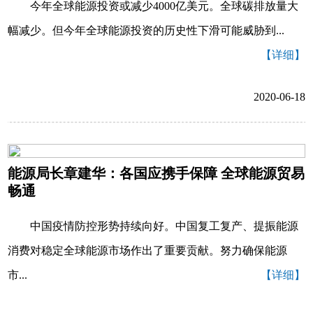
今年全球能源投资或减少4000亿美元。全球碳排放量大
幅减少。但今年全球能源投资的历史性下滑可能威胁到...
【详细】
2020-06-18
能源局长章建华：各国应携手保障 全球能源贸易
畅通
中国疫情防控形势持续向好。中国复工复产、提振能源
消费对稳定全球能源市场作出了重要贡献。努力确保能源
市...
【详细】