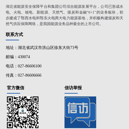
湖北省能源安全保障平台和集团公司综合能源发展平台，公司已形成水
电、火电、核电、新能源、天然气、煤炭和金融“6+1”的业务板块，初
步建成了鄂西水电和鄂东火电两大电力能源基地，并积极构建煤炭和天
然气供应保障网络，是我国能源业务品种最全的上市公司。
联系方式
地址：湖北省武汉市洪山区徐东大街73号
邮编：430074
电话：027-86606100
传真：027-86606666
官方微信
信访举报